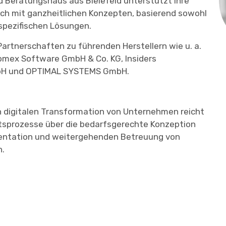
nd Beratungshaus aus Bielefeld unterstützt ihre
ich mit ganzheitlichen Konzepten, basierend sowohl
spezifischen Lösungen.
Partnerschaften zu führenden Herstellern wie u. a.
omex Software GmbH & Co. KG, Insiders
GmbH und OPTIMAL SYSTEMS GmbH.
 digitalen Transformation von Unternehmen reicht
tsprozesse über die bedarfsgerechte Konzeption
mentation und weitergehenden Betreuung von
n.