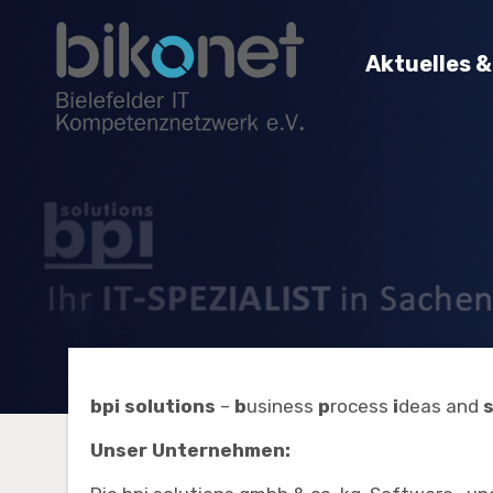
Aktuelles 
bpi solutions
–
b
usiness
p
rocess
i
deas and
Unser Unternehmen: