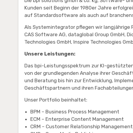
Die bpi solutions gmbh & co. kg, Software- u
Kunden seit Beginn der 1980er Jahre erfolgre
auf Standardsoftware als auch auf branchen
Als Systemintegrator pflegen wir langjährige 
CAS Software AG, dataglobal Group GmbH, Di
Technologies GmbH, Inspire Technologies 
Unsere Leistungen:
Das bpi-Leistungsspektrum zur KI-gestützten
von der grundlegenden Analyse ihrer Geschäf
und Beratung bis hin zur Entwicklung, Imple
Geschäftspartnern und ihren Fachabteilunge
Unser Portfolio beinhaltet:
BPM – Business Process Management
ECM – Enterprise Content Management
CRM – Customer Relationship Management